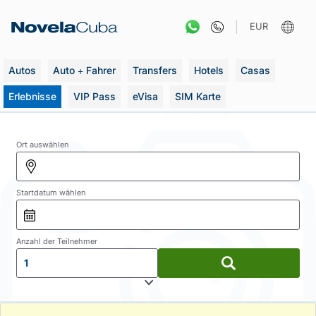
Zum
Inhalt
EUR
springen
Autos
Auto + Fahrer
Transfers
Hotels
Casas
Erlebnisse
VIP Pass
eVisa
SIM Karte
Ort auswählen
Startdatum wählen
Anzahl der Teilnehmer
1