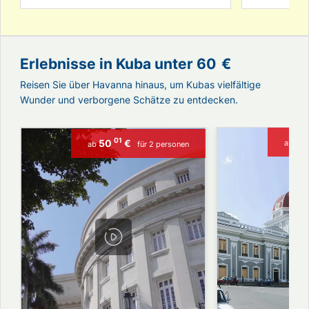
Erlebnisse in Kuba unter
60
€
Reisen Sie über Havanna hinaus, um Kubas vielfältige
Wunder und verborgene Schätze zu entdecken.
30
01
50
€
ab
ab
für 2 personen