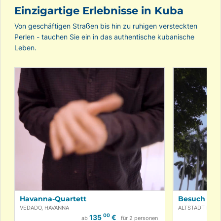
Einzigartige Erlebnisse in Kuba
Von geschäftigen Straßen bis hin zu ruhigen versteckten
Perlen - tauchen Sie ein in das authentische kubanische
Leben.
Havanna-Quartett
Besuch des
VEDADO, HAVANNA
ALTSTADT HAVA
00
135
€
ab
für 2 personen