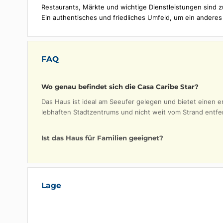
Playa Larga ist ein kleines Küstendorf am Rande d
und Geschichte.
Die Region ist ideal zum Tauchen, Schnorcheln und
Zapata.
Die Strände sind ruhig, wenig besucht, perfekt z
In der Nähe finden Sie Lagunen, Mangrovenwälde
Restaurants, Märkte und wichtige Dienstleistungen
Ein authentisches und friedliches Umfeld, um ein
FAQ
Wo genau befindet sich die Casa Caribe Star?
Das Haus ist ideal am Seeufer gelegen und bietet 