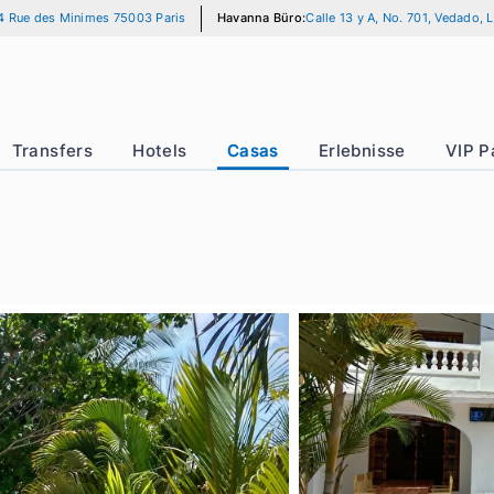
r Büro:
14 Rue des Minimes 75003 Paris
Havanna Büro:
Calle 13 y A, 
rer
Transfers
Hotels
Casas
Erlebnis