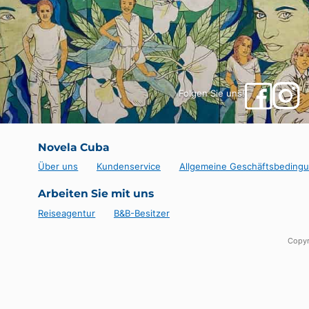
Wenige Kilometer von Playa Larga entfernt gelegen,
bunten Korallen und tropischen Fische bekannt ist.
verfügt auch über ein Restaurant und einen Bere
Vogelbeobachtung in Las Salinas
Naturliebhaber sollten einen morgendlichen Ausflug
Sie können Flamingos, Reiher, Ibisse und andere s
Führer kann Sie begleiten, um Arten zu identifizie