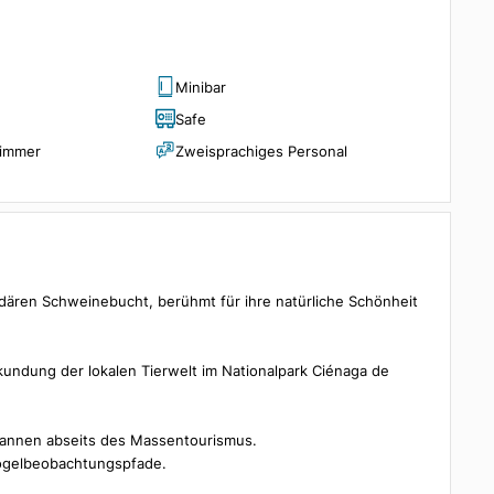
ßenbereich, perfekt zum Lesen, Entspannen oder Genießen der
trand, Restaurants sowie Zugänge zu den wichtigsten
Minibar
her
Safe
s Badezimmer
Zweisprachiges Personal