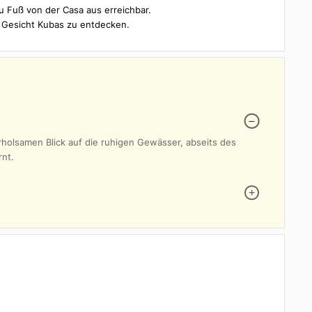
er legendären Schweinebucht, berühmt für ihre natürliche Schön
 zur Erkundung der lokalen Tierwelt im Nationalpark Ciénaga de
um Entspannen abseits des Massentourismus.
r und Vogelbeobachtungspfade.
 sind zu Fuß von der Casa aus erreichbar.
 anderes Gesicht Kubas zu entdecken.
einen erholsamen Blick auf die ruhigen Gewässer, abseits des