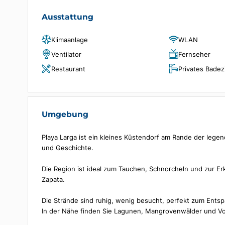
Die Casa verfügt auch über einen angenehmen Au
tropischen Brise.
Nur wenige Gehminuten entfernt finden Sie den S
Naturattraktionen der Region.
Ausstattung
Klimaanlage
WLAN
Ventilator
Fernse
Restaurant
Private
Umgebung