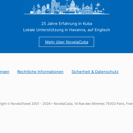
 ist Punta Perdiz ein Tauchplatz, der für seine klaren Gewässer,
 Auch ohne Flasche ist das Schnorcheln dort spektakulär. Der O
ich zum Entspannen zwischen den Bädern.
 nach Las Salinas nicht verpassen, ein Paradies für Ornithologe
eltene Arten in ihrem natürlichen Lebensraum beobachten. Ein
ren und die Pfade in aller Ruhe zu erkunden.
25 Jahre Erfahrung in Kuba