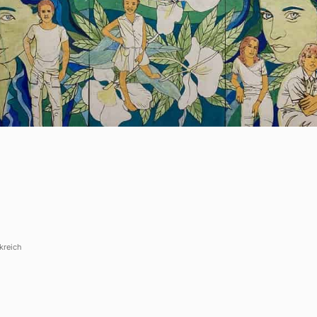
rt
n.