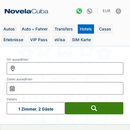
Zum
Inhalt
EUR
springen
Autos
Auto + Fahrer
Transfers
Hotels
Casas
Erlebnisse
VIP Pass
eVisa
SIM Karte
Ort auswählen
Daten auswählen
Details
1 Zimmer, 2 Gäste