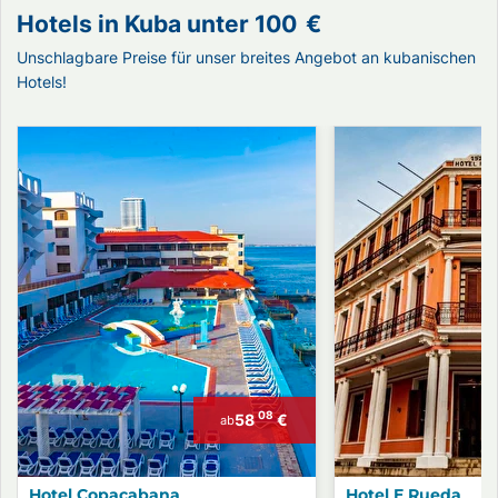
Hotels in Kuba unter
100
€
Unschlagbare Preise für unser breites Angebot an kubanischen
Hotels!
08
58
€
ab
Hotel Copacabana
Hotel E Rueda