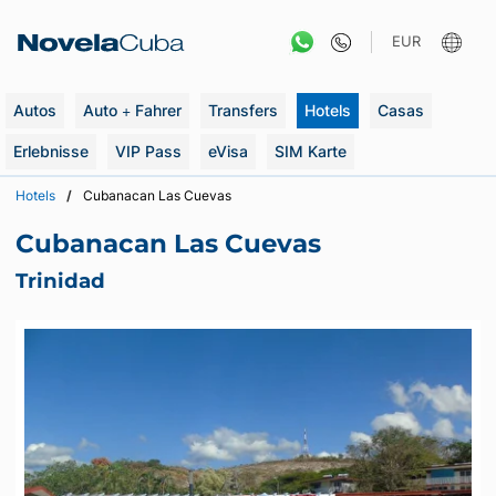
Zum
Inhalt
EUR
springen
Autos
Auto + Fahrer
Transfers
Hotels
Casas
Erlebnisse
VIP Pass
eVisa
SIM Karte
Hotels
Cubanacan Las Cuevas
Cubanacan Las Cuevas
Trinidad