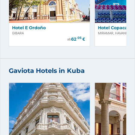
Hotel E Ordoño
Hotel Copacaba
GIBARA
MIRAMAR, HAVANNA
05
62
€
ab
Gaviota Hotels in Kuba
Jetzt buchen!