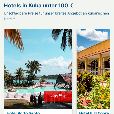
Hotels in Kuba unter
100
€
Unschlagbare Preise für unser breites Angebot an kubanischen
Hotels!
64
63
€
ab
Hotel Porto Santo
Hotel E El Cobre