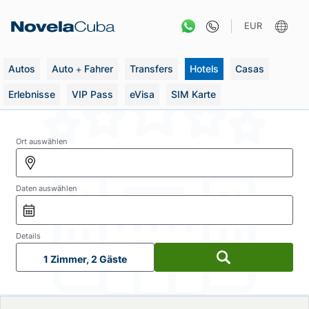
Zum
Inhalt
EUR
springen
Autos
Auto + Fahrer
Transfers
Hotels
Casas
Erlebnisse
VIP Pass
eVisa
SIM Karte
Ort auswählen
Daten auswählen
Details
1 Zimmer, 2 Gäste