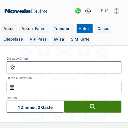
Zum
Inhalt
EUR
springen
Autos
Auto + Fahrer
Transfers
Hotels
Casas
Erlebnisse
VIP Pass
eVisa
SIM Karte
Ort auswählen
Daten auswählen
Details
1 Zimmer, 2 Gäste