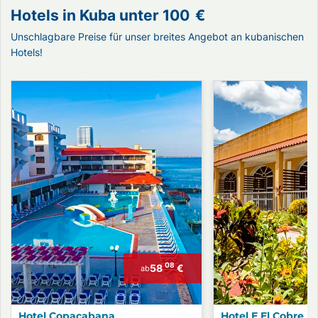
Hotels in Kuba unter
100
€
Unschlagbare Preise für unser breites Angebot an kubanischen
Hotels!
08
58
€
ab
Hotel Copacabana
Hotel E El Cobre