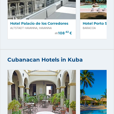
Hotel Palacio de los Corredores
Hotel Porto Sant
ALTSTADT HAVANNA, HAVANNA
BARACOA
42
108
€
ab
Cubanacan Hotels in Kuba
Jetzt buchen!