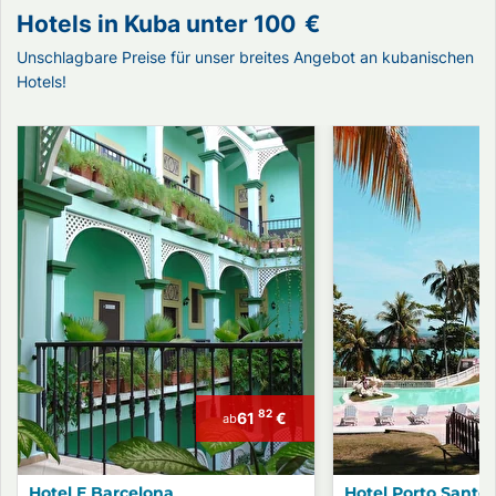
Hotels in Kuba unter
100
€
Unschlagbare Preise für unser breites Angebot an kubanischen
Hotels!
82
61
€
ab
Hotel E Barcelona
Hotel Porto Santo