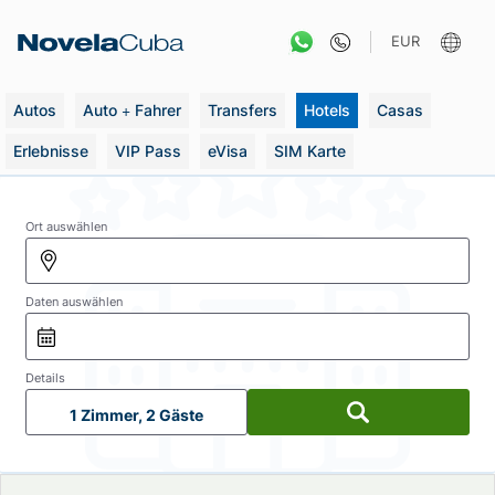
Zum
Inhalt
EUR
springen
Autos
Auto + Fahrer
Transfers
Hotels
Casas
Erlebnisse
VIP Pass
eVisa
SIM Karte
Ort auswählen
Daten auswählen
Details
1 Zimmer, 2 Gäste