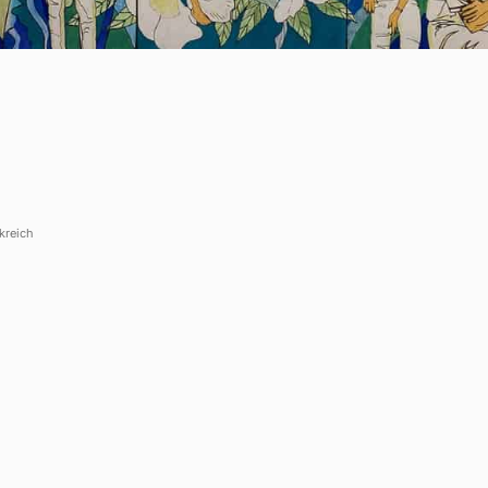
ch
nschutz