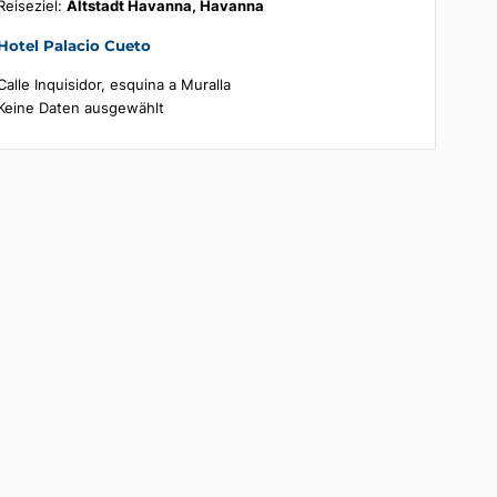
Buchungsübersicht
Reiseziel:
Altstadt Havanna, Havanna
Hotel Palacio Cueto
Calle Inquisidor, esquina a Muralla
Keine Daten ausgewählt
de
ge
ie
aus