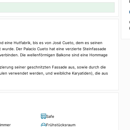
Details
1 Zimmer, 2 Gäste
haus und eine Hutfabrik, bis es von José Cueto, dem es seinen
andelt wurde. Der Palacio Cueto hat eine verzierte Steinfassa
ckwerke verbinden. Die wellenförmigen Balkone sind eine Homma
ige Verzierung seiner geschnitzten Fassade aus, sowie durch d
le von Säulen verwendet werden, und weibliche Karyatiden), die 