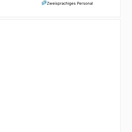
her
Safe
s Badezimmer
Frühstücksraum
Zweisprachiges Personal