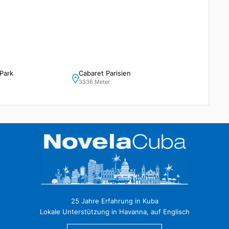
 Finlay Park
Cabaret Parisien
r
3336 Meter