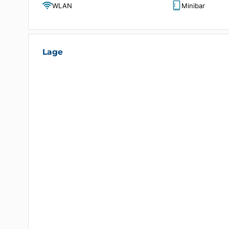
Ausstattung
Klimaanlage
Fernse
Restaurant
Private
WLAN
Minibar
Lage