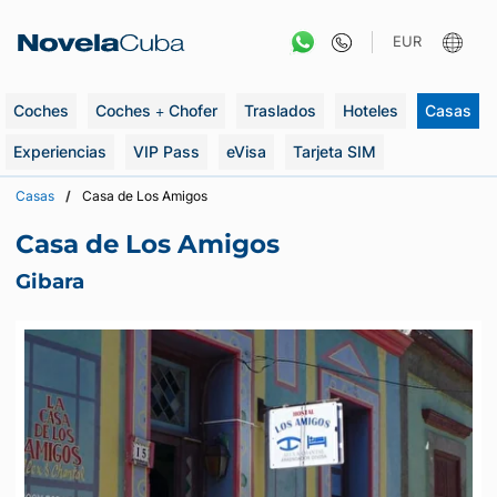
Saltar
al
EUR
contenido
Coches
Coches + Chofer
Traslados
Hoteles
Casas
Experiencias
VIP Pass
eVisa
Tarjeta SIM
Casas
Casa de Los Amigos
Casa de Los Amigos
Gibara