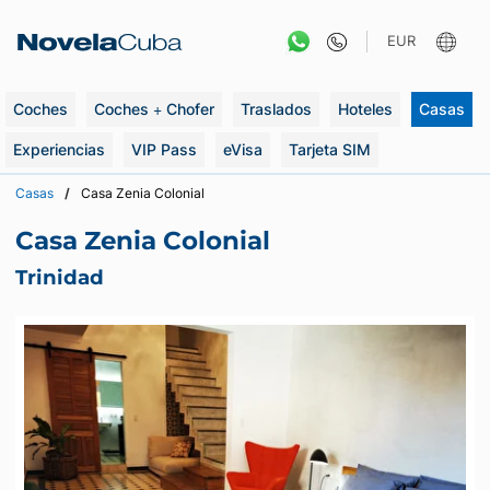
Saltar
al
EUR
contenido
Coches
Coches + Chofer
Traslados
Hoteles
Casas
Experiencias
VIP Pass
eVisa
Tarjeta SIM
Casas
Casa Zenia Colonial
Casa Zenia Colonial
Trinidad