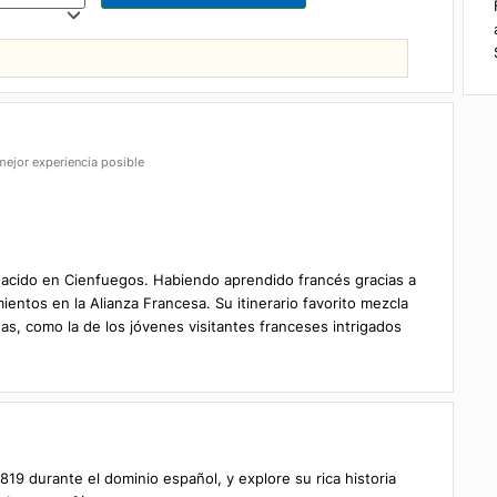
articipantes
enga la mejor experiencia posible
s
o guía nacido en Cienfuegos. Habiendo aprendido francés gracia
onocimientos en la Alianza Francesa. Su itinerario favorito mezc
nécdotas, como la de los jóvenes visitantes franceses intrigado