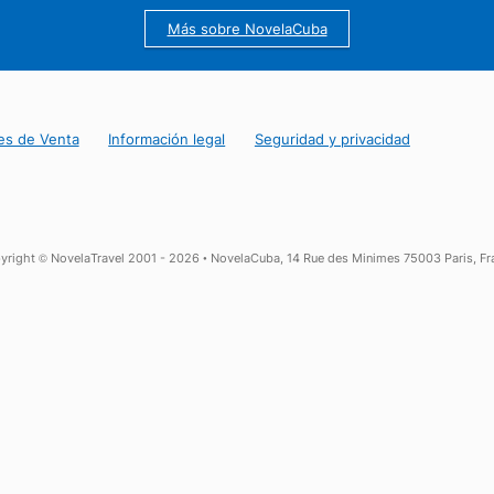
25 años de Experiencia en Cuba
Asistencia local en La Habana, en Español
Más sobre NovelaCuba
Generales de Venta
Información legal
Seguridad y privaci