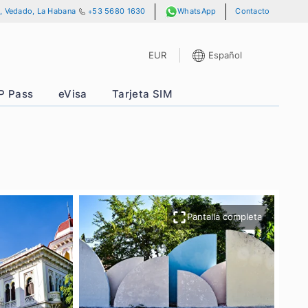
le 13 y A, No. 701, Vedado, La Habana
+53 5680 1630
WhatsAp
EUR
E
ncias
VIP Pass
eVisa
Tarjeta SIM
Pantal