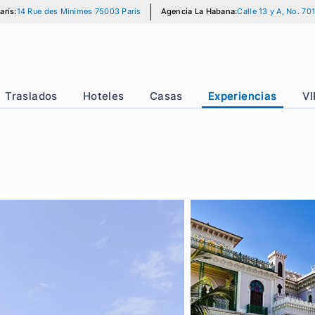
gencia París:
14 Rue des Minimes 75003 Paris
Agencia La Habana:
Cal
er
Traslados
Hoteles
Casas
Experie