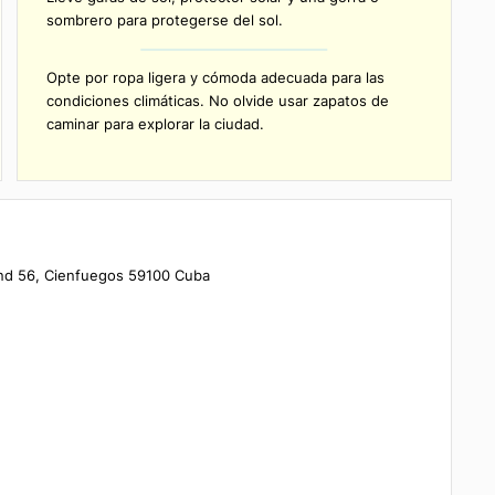
El transporte desde su alojamiento hasta el Hotel 
Union no está incluido.
Prevea llevar consigo una pequeña mochila, así po
traer de vuelta una botella de agua.
Lleve gafas de sol, protector solar y una gorra o
sombrero para protegerse del sol.
s
Opte por ropa ligera y cómoda adecuada para las
condiciones climáticas. No olvide usar zapatos de
caminar para explorar la ciudad.