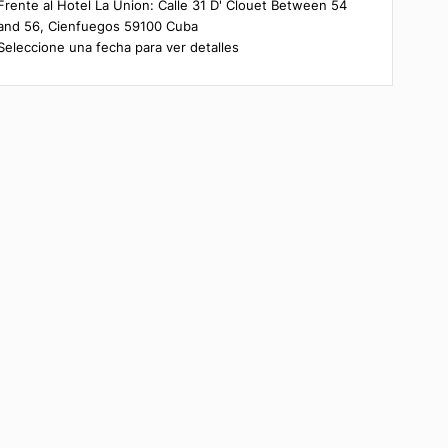
Resumen de la reserva
Frente al Hotel La Union: Calle 31 D' Clouet Betw
and 56, Cienfuegos 59100 Cuba
Seleccione una fecha para ver detalles
s a
la
s