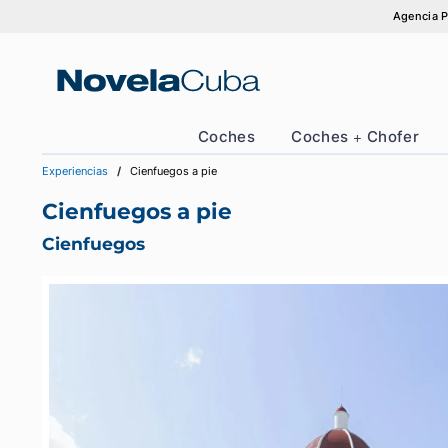
Saltar
A
al
contenido
Coches
Coches + Chof
Experiencias
Cienfuegos a pie
Cienfuegos a pie
Cienfuegos