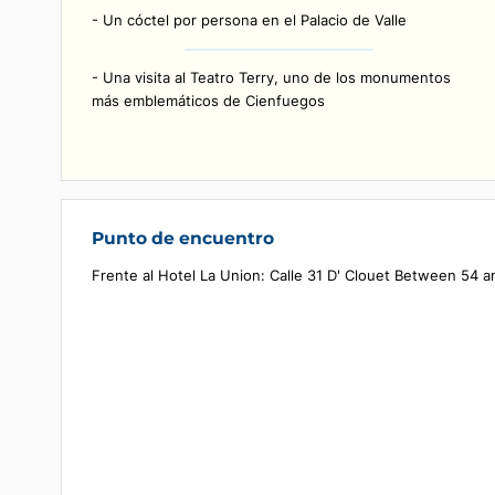
- Un recorrido de 3 horas con un guía privado que
habla el idioma seleccionado en el momento de la
reserva.
- Salida frente al Hotel La Union en un vehículo
privado con un conductor hispanohablante
- Un cóctel por persona en el Palacio de Valle
- Una visita al Teatro Terry, uno de los monumento
más emblemáticos de Cienfuegos
Punto de encuentro