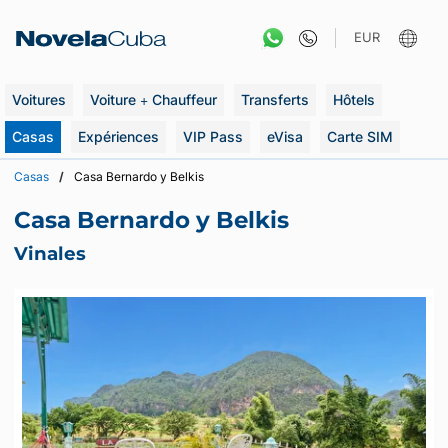
Aller
au
EUR
contenu
Voitures
Voiture + Chauffeur
Transferts
Hôtels
Casas
Expériences
VIP Pass
eVisa
Carte SIM
Casas
Casa Bernardo y Belkis
Casa Bernardo y Belkis
Vinales