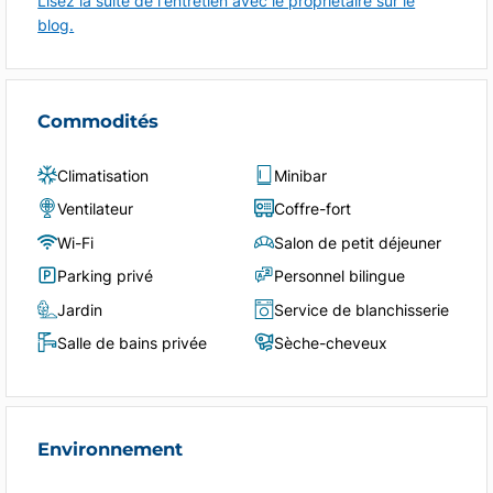
Lisez la suite de l'entretien avec le propriétaire sur le
blog.
Commodités
Climatisation
Minibar
Ventilateur
Coffre-fort
Wi-Fi
Salon de petit déjeuner
Parking privé
Personnel bilingue
Jardin
Service de blanchisserie
Salle de bains privée
Sèche-cheveux
Environnement