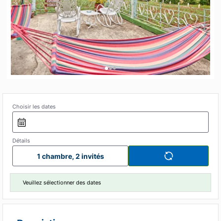
•
•
•
Choisir les dates
Détails
1 chambre, 2 invités
Veuillez sélectionner des dates