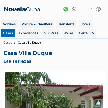
Aller
au
EUR
contenu
Voitures
Voiture + Chauffeur
Transferts
Hôtels
Casas
Expériences
VIP Pass
eVisa
Carte SIM
Casas
Casa Villa Duque
Casa Villa Duque
Las Terrazas