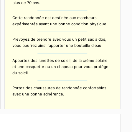
À noter
Le transport depuis votre hébergement jusqu'à
l'Iberostar Grand Hotel Trinidad n'est pas inclus.
Cette activité n'est pas recommandée pour les
enfants de moins de 7 ans ni pour les personnes 
plus de 70 ans.
Cette randonnée est destinée aux marcheurs
expérimentés ayant une bonne condition physiqu
Prevoyez de prendre avec vous un petit sac à dos
vous pourrez ainsi rapporter une bouteille d'eau.
son
Apportez des lunettes de soleil, de la crème solai