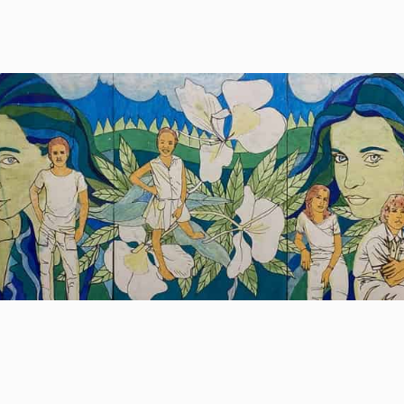
ger
s