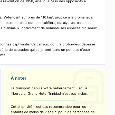
f de l’Escambray, se trouve le superbe Parque Natural Topes de
onneurs. À une altitude de 700 mètres, cette vaste forêt était
lors de la révolution de 1958, ainsi que celui des opposants à
e de Cuba, s'étendant sur près de 110 km², propice à la promenad
versité de plantes telles que des caféiers, eucalyptus, bambous
 une variété d'animaux, notamment de nombreuses espèces d'oise
à une randonnée captivante. Ce canyon, dont la profondeur dépas
 une série de cascades qui se jettent dans un petit lac d'eaux
 luxuriante.