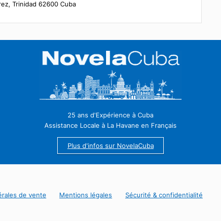
et une casquette ou un chapeau pour vous proté
du soleil.
Portez des chaussures de randonnée confortable
avec une bonne adhérence.
 Lino Pérez, Trinidad 62600 Cuba