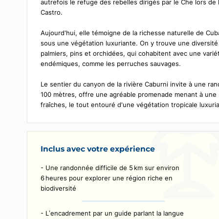
Description
Au sommet des hauteurs de Trinidad, dans le massi
Collantes, devenu un véritable havre pour les rand
autrefois le refuge des rebelles dirigés par le Che 
Castro.
Aujourd'hui, elle témoigne de la richesse naturell
sous une végétation luxuriante. On y trouve une di
palmiers, pins et orchidées, qui cohabitent avec
endémiques, comme les perruches sauvages.
Le sentier du canyon de la rivière Caburni invite 
100 mètres, offre une agréable promenade menant à
fraîches, le tout entouré d'une végétation tropicale