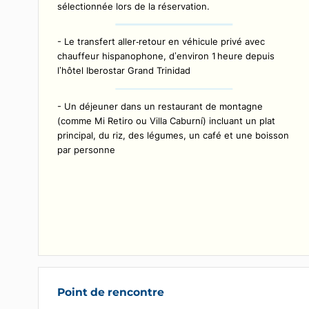
Inclus avec votre expérience
- Une randonnée difficile de 5 km sur environ
6 heures pour explorer une région riche en
biodiversité
- L’encadrement par un guide parlant la langue
sélectionnée lors de la réservation.
- Le transfert aller‑retour en véhicule privé avec
chauffeur hispanophone, d’environ 1 heure depuis
l’hôtel Iberostar Grand Trinidad
- Un déjeuner dans un restaurant de montagne
(comme Mi Retiro ou Villa Caburní) incluant un plat
principal, du riz, des légumes, un café et une bois
par personne