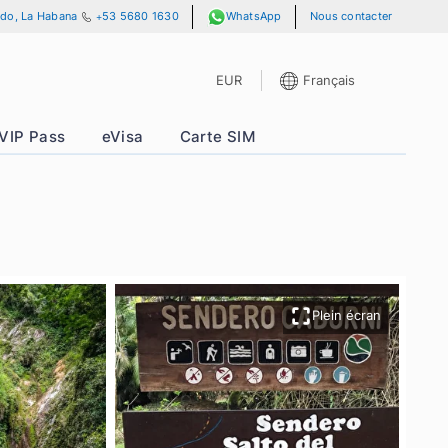
y A, No. 701, Vedado, La Habana
+53 5680 1630
WhatsApp
EUR
F
riences
VIP Pass
eVisa
Carte SIM