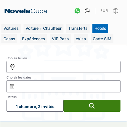
Aller
au
EUR
contenu
Voitures
Voiture + Chauffeur
Transferts
Hôtels
Casas
Expériences
VIP Pass
eVisa
Carte SIM
Choisir le lieu
Choisir les dates
Détails
1 chambre, 2 invités