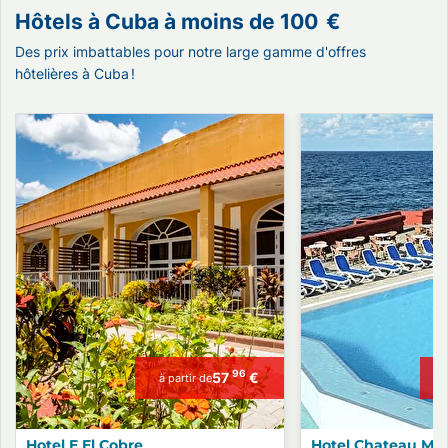
Hôtels à Cuba à moins de
100
€
Des prix imbattables pour notre large gamme d'offres
hôtelières à Cuba !
96
57
€
à partir de
Hotel E El Cobre
Hotel Chateau Mi