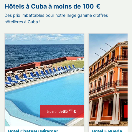
Hôtels à Cuba à moins de
100
€
Des prix imbattables pour notre large gamme d'offres
hôtelières à Cuba !
70
65
€
à partir de
Hotel Chateau Miramar
Hotel E Rueda