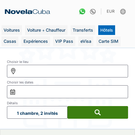
Aller
au
EUR
contenu
Voitures
Voiture + Chauffeur
Transferts
Hôtels
Casas
Expériences
VIP Pass
eVisa
Carte SIM
Choisir le lieu
Choisir les dates
Détails
1 chambre, 2 invités