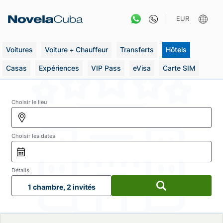
Aller
au
EUR
contenu
Voitures
Voiture + Chauffeur
Transferts
Hôtels
Casas
Expériences
VIP Pass
eVisa
Carte SIM
Choisir le lieu
Choisir les dates
Détails
1 chambre, 2 invités