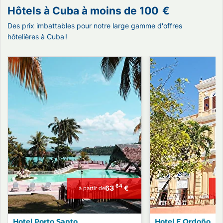
Hôtels à Cuba à moins de
100
€
Des prix imbattables pour notre large gamme d'offres
hôtelières à Cuba !
64
63
€
à partir de
Hotel Porto Santo
Hotel E Ordoño