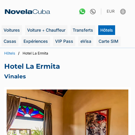
Aller
au
EUR
contenu
Voitures
Voiture + Chauffeur
Transferts
Hôtels
Casas
Expériences
VIP Pass
eVisa
Carte SIM
Hôtels
Hotel La Ermita
Hotel La Ermita
Vinales