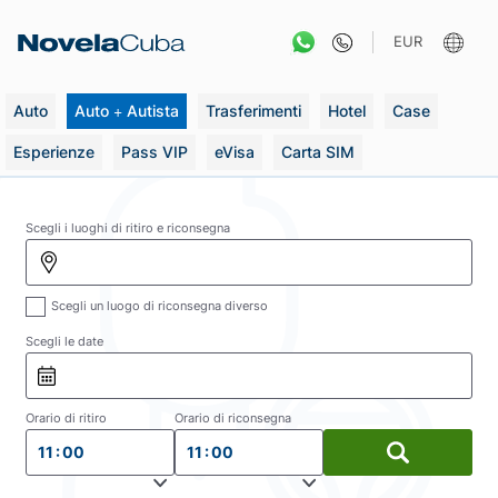
Vai
al
EUR
contenuto
Auto
Auto + Autista
Trasferimenti
Hotel
Case
Esperienze
Pass VIP
eVisa
Carta SIM
Scegli i luoghi di ritiro e riconsegna
Scegli un luogo di riconsegna diverso
Scegli le date
Orario di ritiro
Orario di riconsegna
11 : 00
11 : 00