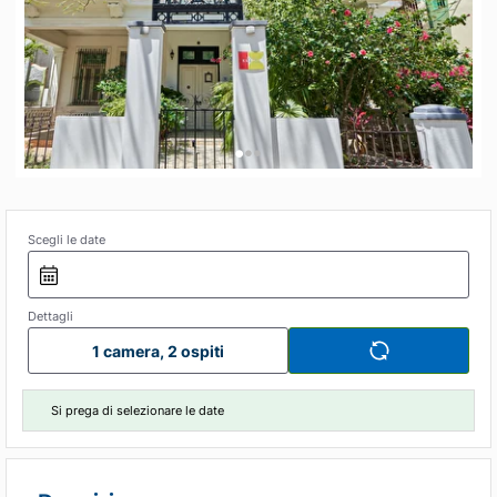
•
•
•
Scegli le date
Dettagli
1 camera, 2 ospiti
Si prega di selezionare le date