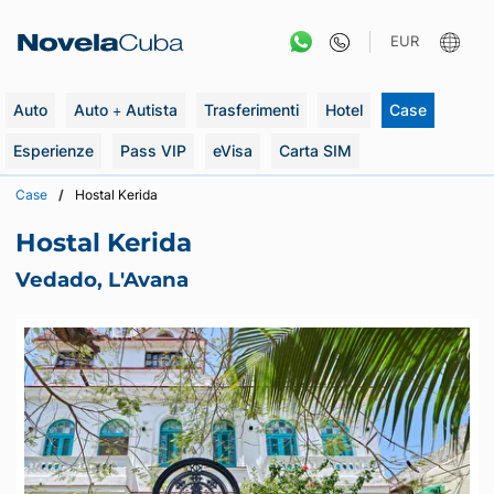
Vai
al
EUR
contenuto
Auto
Auto + Autista
Trasferimenti
Hotel
Case
Esperienze
Pass VIP
eVisa
Carta SIM
Case
Hostal Kerida
Hostal Kerida
Vedado, L'Avana