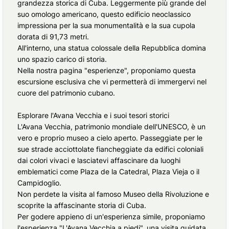
grandezza storica di Cuba. Leggermente più grande del
suo omologo americano, questo edificio neoclassico
impressiona per la sua monumentalità e la sua cupola
dorata di 91,73 metri.
All'interno, una statua colossale della Repubblica domina
uno spazio carico di storia.
Nella nostra pagina "esperienze", proponiamo questa
escursione esclusiva che vi permetterà di immergervi nel
cuore del patrimonio cubano.
Esplorare l'Avana Vecchia e i suoi tesori storici
L'Avana Vecchia, patrimonio mondiale dell'UNESCO, è un
vero e proprio museo a cielo aperto. Passeggiate per le
sue strade acciottolate fiancheggiate da edifici coloniali
dai colori vivaci e lasciatevi affascinare da luoghi
emblematici come Plaza de la Catedral, Plaza Vieja o il
Campidoglio.
Non perdete la visita al famoso Museo della Rivoluzione e
scoprite la affascinante storia di Cuba.
Per godere appieno di un'esperienza simile, proponiamo
l'esperienza "L'Avana Vecchia a piedi", una visita guidata