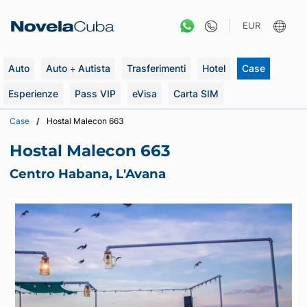
Vai
al
EUR
contenuto
Auto
Auto + Autista
Trasferimenti
Hotel
Case
Esperienze
Pass VIP
eVisa
Carta SIM
Case
Hostal Malecon 663
Hostal Malecon 663
Centro Habana, L'Avana