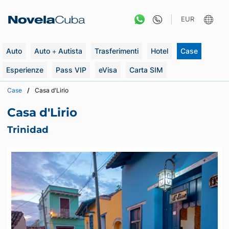
Vai
al
EUR
contenuto
Auto
Auto + Autista
Trasferimenti
Hotel
Case
Esperienze
Pass VIP
eVisa
Carta SIM
Case
Casa d'Lirio
Casa d'Lirio
Trinidad