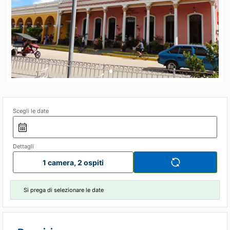
•
•
•
Scegli le date
Dettagli
1 camera, 2 ospiti
Si prega di selezionare le date