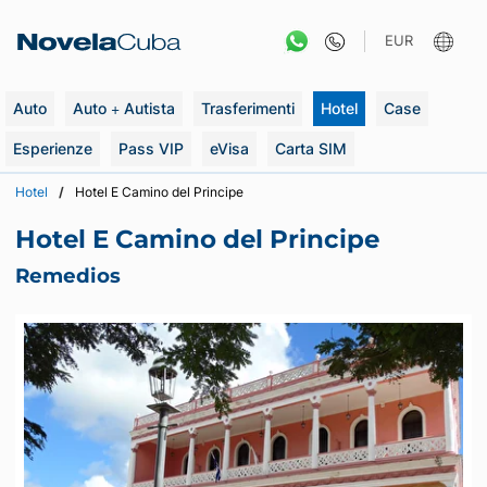
Vai
al
EUR
contenuto
Auto
Auto + Autista
Trasferimenti
Hotel
Case
Esperienze
Pass VIP
eVisa
Carta SIM
Hotel
Hotel E Camino del Principe
Hotel E Camino del Principe
Remedios