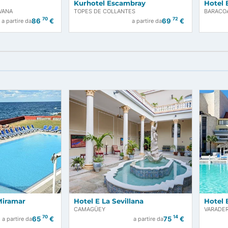
lencia
Kurhotel Escambray
CHIA, L'AVANA
TOPES DE COLLANTES
70
72
86
€
69
a partire da
a partire da