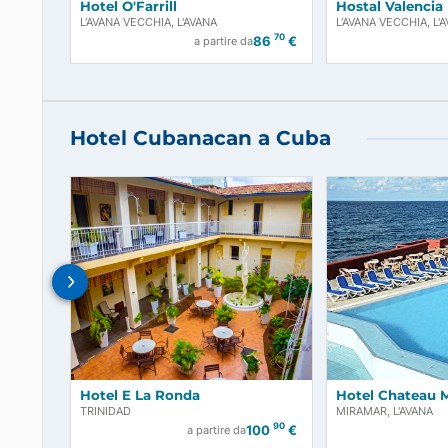
Hotel O'Farrill
Hostal Va
L'AVANA VECCHIA, L'AVANA
L'AVANA VEC
70
86
€
a partire da
Hotel Cubanacan a Cuba