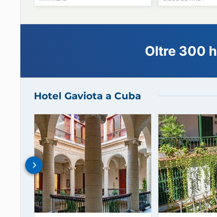
41
64
€
a partire da
Hotel E Velasco
Hotel E 
MATANZAS
CIEGO DE ÁV
Oltre 30
Hotel Gaviota a Cuba