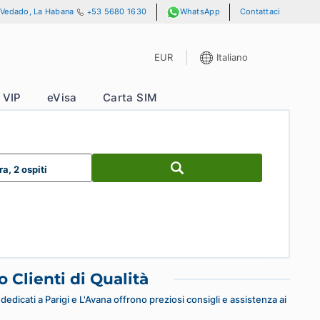
e 13 y A, No. 701, Vedado, La Habana
+53 5680 1630
WhatsApp
EUR
It
ze
Pass VIP
eVisa
Carta SIM
tagli
1 camera, 2 ospiti
Servizio Clienti di Qualità