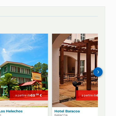
I nostri uffici dedicati a Parigi e L'Avana offrono preziosi consigli
nostri clienti!