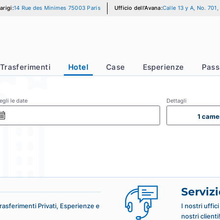
icio di Parigi:
14 Rue des Minimes 75003 Paris
Ufficio dell'Avana:
Call
ta
Trasferimenti
Hotel
Case
Esperien
Scegli le date
Det