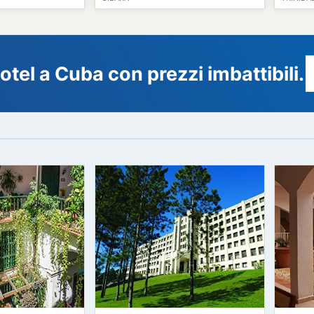
74
05
54
€
62
€
a partire da
a partire da
Rueda
Hotel E Ordoño
ILA
GIBARA
0 hotel a Cuba con prezzi imbatt