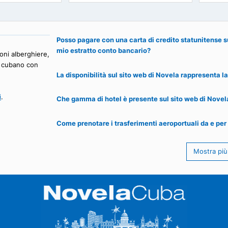
ateau Miramar
Hotel E La Sevillana
AVANA
CAMAGÜEY
70
14
65
€
75
a partire da
a partire da
Posso pagare con una carta di credito 
mio estratto conto bancario?
di opzioni alberghiere,
tuo hotel cubano con
La disponibilità sul sito web di Novela
tattarci
.
Che gamma di hotel è presente sul sit