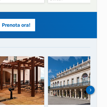
09
69
€
a partire da
Hotel Los Helechos
Hotel Baracoa
TRINIDAD
BARACOA
ibili.
Prenota ora!