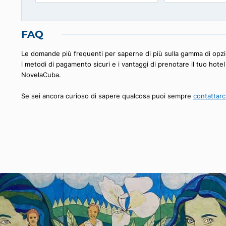
Hotel E La Ronda
Hotel Ch
TRINIDAD
MIRAMAR, L'
90
100
€
a partire da
FAQ
Le domande più frequenti per saperne di più sulla gamma 
i metodi di pagamento sicuri e i vantaggi di prenotare il 
NovelaCuba.
Se sei ancora curioso di sapere qualcosa puoi sempre
con