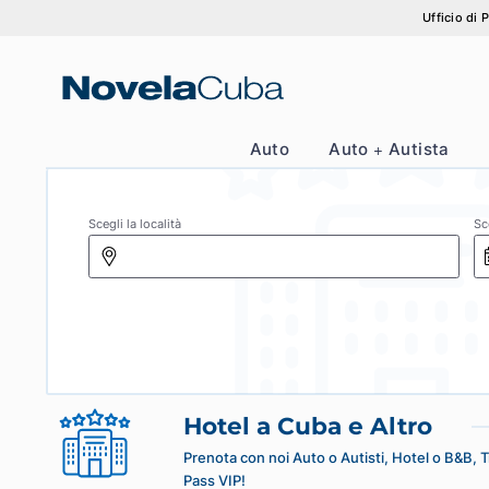
Vai
Uff
al
contenuto
Auto
Auto + Autis
Scegli la località
Hotel a Cuba e Altro