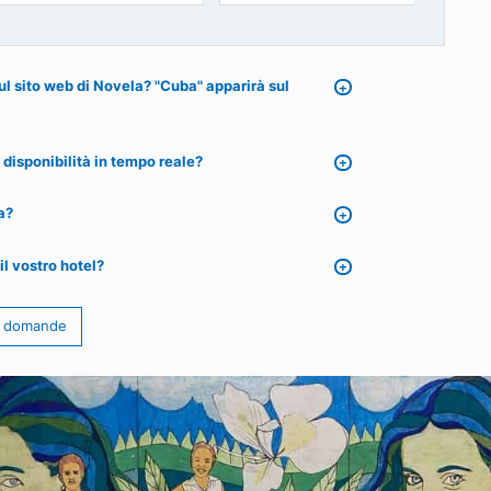
Hotel Bella Costa
Hotel Comodo
VARADERO
MIRAMAR, L'AVANA
09
€
85
€
a partire da
statunitense sul sito web di Novela? "Cuba" apparirà sul
 rappresenta la disponibilità in tempo reale?
o web di Novela?