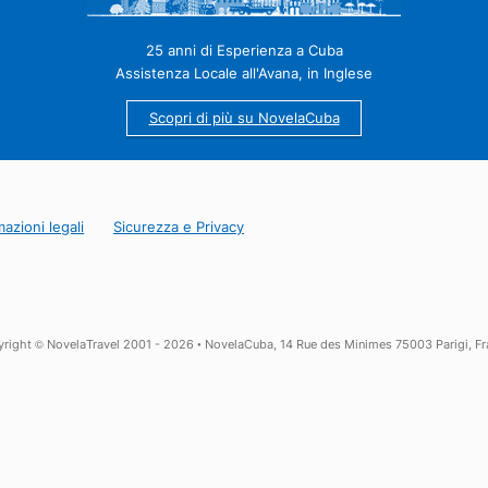
Come prenotare i trasferimenti aeroport
25 anni di Esperienza a Cuba
Assistenza Locale all'Avana, in Inglese
Scopri di più su NovelaCuba