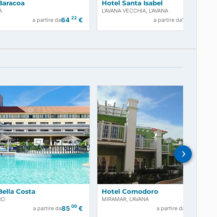
Hotel Baracoa
Hotel Santa Is
BARACOA
L'AVANA VECCHIA, L
22
€
64
€
a partire da