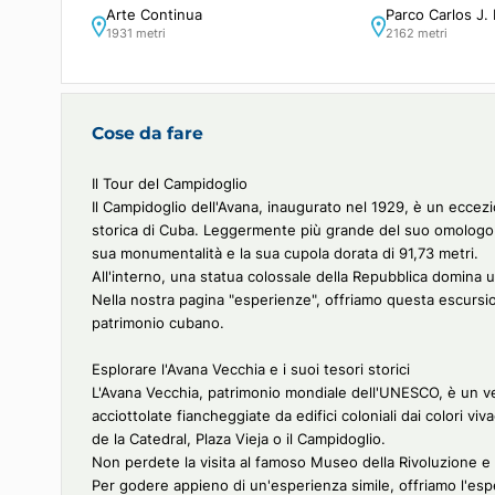
Nei dintorni
Arte Continua
Parco Ca
1931 metri
2162 metr
Cose da fare