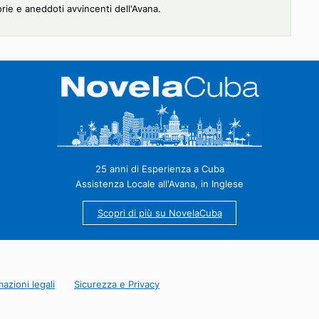
un eccezionale monumento architettonico che incarna la grandezz
mologo americano, questo edificio neoclassico impressiona per l
etri.
omina uno spazio carico di storia.
escursione esclusiva che vi permetterà di immergervi nel cuore d
 è un vero museo a cielo aperto. Passeggiate per le sue strade
olori vivaci e lasciatevi affascinare da luoghi emblematici come Pla
ione e scoprite la affascinante storia di Cuba.
 l'esperienza "L'Avana Vecchia a piedi", una visita guidata ideale
oro storie e aneddoti avvincenti dell'Avana.