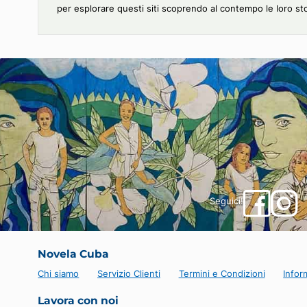
Il Tour del Campidoglio
Il Campidoglio dell'Avana, inaugurato nel 1929, è 
storica di Cuba. Leggermente più grande del suo o
sua monumentalità e la sua cupola dorata di 91,73 m
All'interno, una statua colossale della Repubblica d
Nella nostra pagina "esperienze", offriamo questa 
patrimonio cubano.
Esplorare l'Avana Vecchia e i suoi tesori storici
L'Avana Vecchia, patrimonio mondiale dell'UNESCO,
acciottolate fiancheggiate da edifici coloniali dai c
de la Catedral, Plaza Vieja o il Campidoglio.
Non perdete la visita al famoso Museo della Rivoluz
Per godere appieno di un'esperienza simile, offriamo
per esplorare questi siti scoprendo al contempo le l