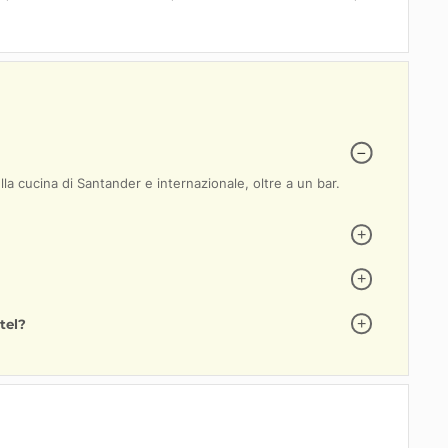
o nel cuore de La Habana Vieja, il centro storico dell'Avana
sto pittoresco quartiere si estende per circa 5 km² lungo la riva
na vista mozzafiato sul porto dell'Avana. Questa posizione privileg
 architettonici della città vecchia, alcuni dei quali risalgono a più 
Plaza Vieja, la Plaza de San Francisco, così come numerose chiese,
zzato nella cucina di Santander e internazionale, oltre a un bar.