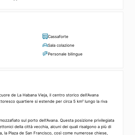
ores de Santander offre una vista mozzafiato sul porto dell'Avana
splorare facilmente il centro storico della capitale, patrimonio
discreta eleganza coloniale ed elementi decorativi che evocano il 
e, un bar e spazi comuni che respirano il fascino d'altri tempi
rie per un soggiorno confortevole.
Cassaforte
rivato
Sala colazione
Personale bilingue