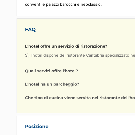
Zona
L'Hotel Armadores de Santander è idealmente situat
dichiarato Patrimonio dell'Umanità dall'UNESCO. Que
occidentale della baia dell'Avana.
L'hotel si trova sull'Avenida del Puerto, offrendo u
permette ai visitatori di esplorare facilmente i tesori
500 anni fa. A pochi passi dall'hotel si trovano la 
conventi e palazzi barocchi e neoclassici.
FAQ
L'hotel offre un servizio di ristorazione?
Sì, l'hotel dispone del ristorante Cantabria speciali