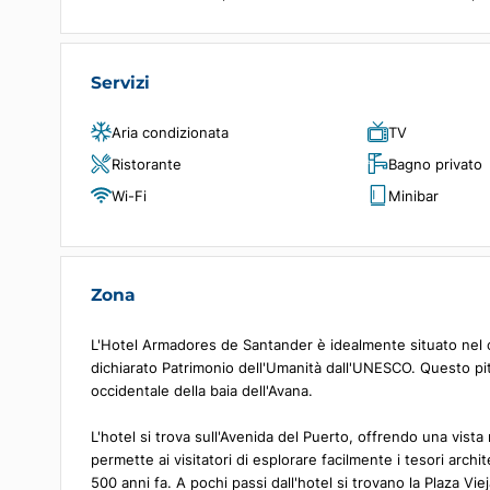
Situato idealmente sull'Avenida del Puerto, l'Armad
sua posizione privilegiata permette ai visitatori di e
mondiale dell'UNESCO.
L'interno dell'hotel riflette la sua storia, con una 
marittimo. Gli ospiti possono godere di un ristorant
offrendo al contempo le moderne comodità necessa
Servizi
Aria condizionata
TV
Ristorante
Bagno p
Wi-Fi
Minibar