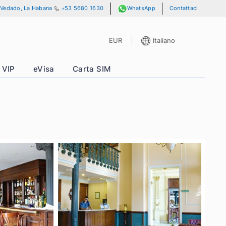
e 13 y A, No. 701, Vedado, La Habana
+53 5680 1630
WhatsApp
EUR
It
ze
Pass VIP
eVisa
Carta SIM