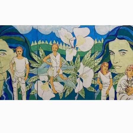
a
a
el
za