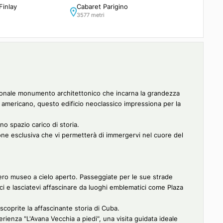
rlos J. Finlay
Cabaret Parigino
i
3577 metri