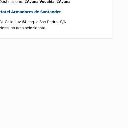
Riepilogo della prenotazione
Destinazione:
L'Avana Vecchia, L'Avana
Hotel Armadores de Santander
CL Calle Luz #4 esq. a San Pedro, S/N
Nessuna data selezionata
a
ata