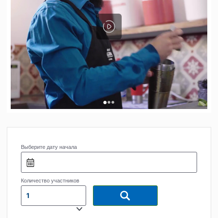
•
•
•
Выберите дату начала
Количество участников
1