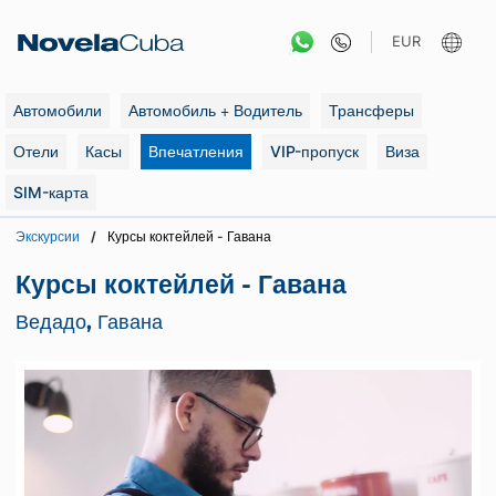
Перейти
к
EUR
содержанию
Автомобили
Автомобиль + Водитель
Трансферы
Отели
Касы
Впечатления
VIP-пропуск
Виза
SIM-карта
Экскурсии
Курсы коктейлей - Гавана
Курсы коктейлей - Гавана
Ведадо, Гавана