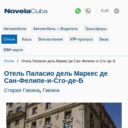
Перейти
к
EUR
содержанию
Автомобили
Автомобиль + Водитель
Трансферы
Отели
Касы
Впечатления
VIP-пропуск
Виза
SIM-карта
Отели
Отель Паласио дель Маркес де Сан-Фелипе-и-Сго-де-Б
Отель Паласио дель Маркес де
Сан-Фелипе-и-Сго-де-Б
Старая Гавана, Гавана