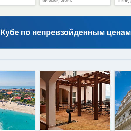
22
08
64
€
58
€
от
от
акоа
Отель Copacabana
МИРАМАР, ГАВАНА
 на Кубе по непревзойденным