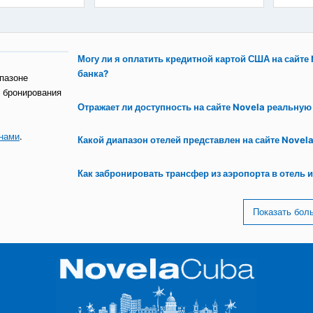
амино-де-Йерро
Отель Э Ла Авельянеда
КАМАГУЭЙ
14
14
75
€
75
от
от
Могу ли я оплатить кредитной картой
банка?
е о диапазоне
ществах бронирования
Отражает ли доступность на сайте No
ться с нами
.
Какой диапазон отелей представлен н