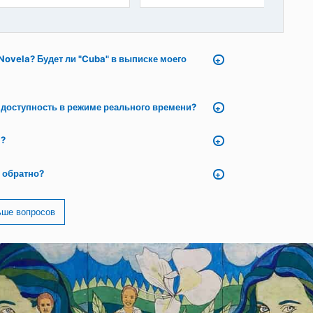
Брисас дель Карибе
Отель Э Ордон
ВАРАДЕРО
ХИБАРА
84
€
70
€
от
 США на сайте Novela? Будет ли "Cuba" в выписке моего
vela реальную доступность в режиме реального времени?
а сайте Novela?