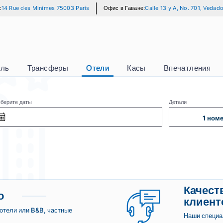
 Париже:
14 Rue des Minimes 75003 Paris
Офис в Гаване:
Calle 13 y A
Водитель
Трансферы
Отели
Касы
Впе
Выберите даты
Дет
олько