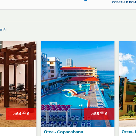
ителей, отели или B&B, частные
их отелей!