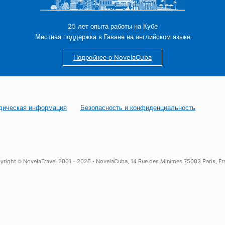
Как забронировать трансфер из аэроп
25 лет опыта работы на Кубе
Местная поддержка в Гаване на английском яз
Подробнее о NovelaCuba