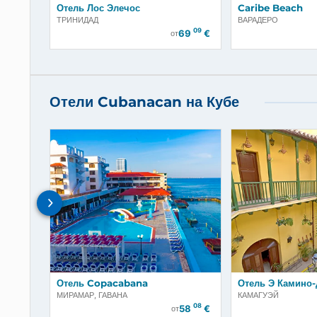
Отель Лос Элечос
Caribe B
ТРИНИДАД
ВАРАДЕРО
09
69
€
от
Отели Cubanacan на Кубе