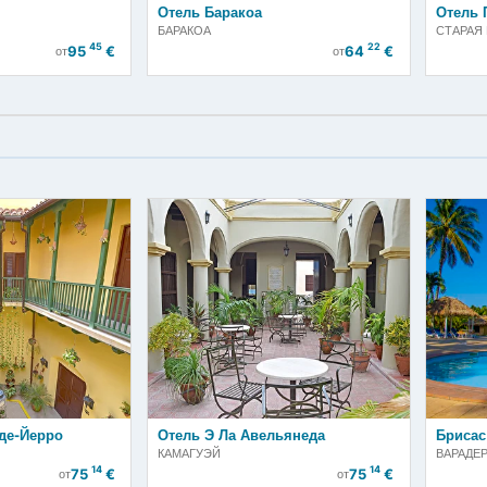
each
Отель Баракоа
БАРАКОА
45
22
95
€
64
от
от