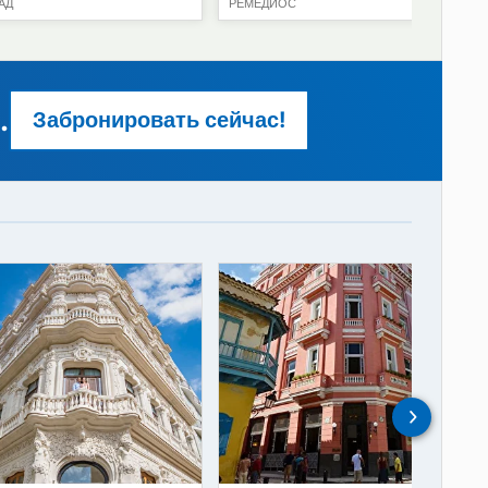
09
69
€
от
Отель Лос Элечос
Отель Э Барсел
ТРИНИДАД
РЕМЕДИОС
 ценам.
Забронировать сейчас!