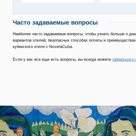
Отель Copacabana
Отель Э К
МИРАМАР, ГАВАНА
КАМАГУЭЙ
08
58
€
от
Часто задаваемые вопросы
Наиболее часто задаваемые вопросы, чтобы узнать больш
вариантов отелей, безопасных способах оплаты и преиму
кубинского отеля с NovelaCuba.
Если у вас все еще есть вопросы, вы всегда можете
связа