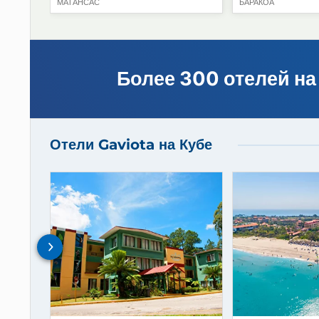
41
64
€
от
Отель Э Веласко
Отель Бар
МАТАНСАС
БАРАКОА
Более 300 отелей
Отели Gaviota на Кубе