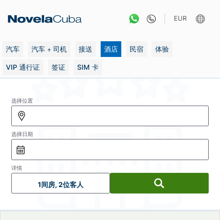
跳
转
EUR
到
内
容
汽车
汽车 + 司机
接送
酒店
民宿
体验
VIP 通行证
签证
SIM 卡
选择位置
选择日期
详情
1间房, 2位客人