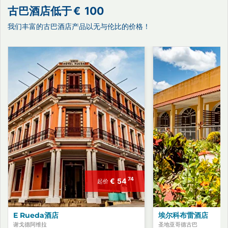
古巴酒店低于
€
100
我们丰富的古巴酒店产品以无与伦比的价格！
74
€
54
起价
E Rueda酒店
埃尔科布雷酒店
谢戈德阿维拉
圣地亚哥德古巴