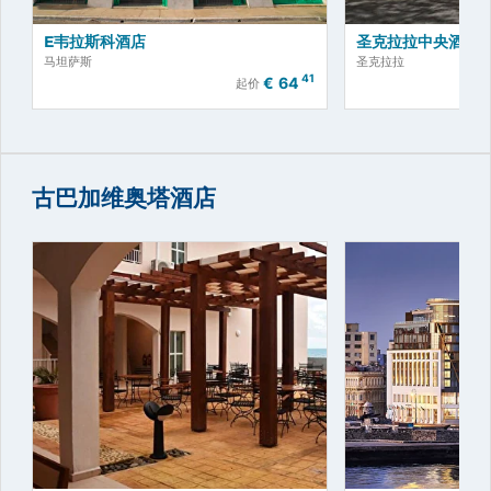
E韦拉斯科酒店
圣克拉拉中央酒店
马坦萨斯
圣克拉拉
41
€
64
起价
古巴加维奥塔酒店
立即预订！