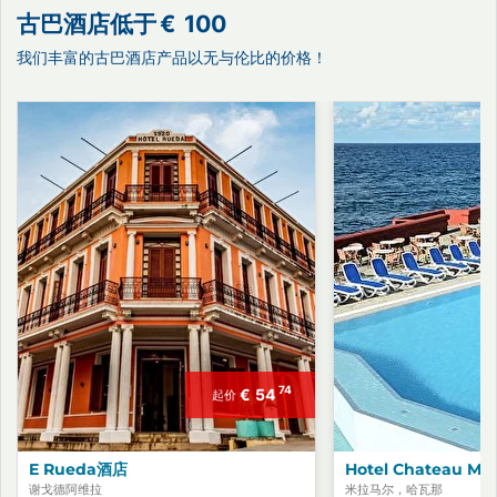
古巴酒店低于
€
100
我们丰富的古巴酒店产品以无与伦比的价格！
74
€
54
起价
E Rueda酒店
Hotel Chateau Mi
谢戈德阿维拉
米拉马尔，哈瓦那