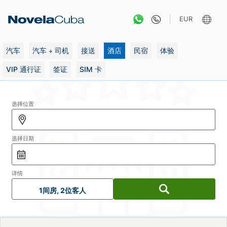
跳
转
EUR
到
内
容
汽车
汽车 + 司机
接送
酒店
民宿
体验
VIP 通行证
签证
SIM 卡
选择位置
选择日期
详情
1间房, 2位客人