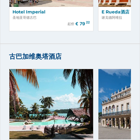
Hotel Imperial
E Rueda酒店
圣地亚哥德古巴
谢戈德阿维拉
22
€
79
起价
古巴加维奥塔酒店
立即预订！