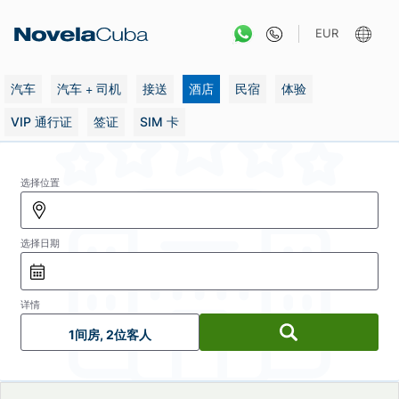
跳
转
EUR
到
内
容
汽车
汽车 + 司机
接送
酒店
民宿
体验
VIP 通行证
签证
SIM 卡
选择位置
选择日期
详情
1间房, 2位客人