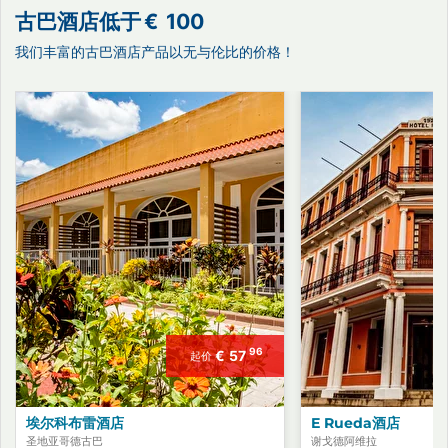
古巴酒店低于
€
100
我们丰富的古巴酒店产品以无与伦比的价格！
96
€
57
起价
埃尔科布雷酒店
E Rueda酒店
圣地亚哥德古巴
谢戈德阿维拉