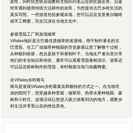
富性，同时欣赏联合国教科文组织列名山谷的壮观全景。沿途
经常遇到使用传统方法耕作的农民，为您提供古巴乡村生活的
真实写照。一些游览包括参观农场，您可以品尝克里奥尔咖啡
或手工蜂蜜，完全沉浸在当地文化中。
参观雪茄工厂和发现烟草
Viñales地区是古巴最优质烟草的发源地，用于制作著名的古
巴雪茄。在工厂或烟草种植园的导览参观让您了解整个过程，
从种植到收获，然后是烘干和卷制叶子。当地生产者乐意分享
他们的专业知识和传统，通常可以观看雪茄卷制演示。游客还
可以品尝新鲜制作的雪茄，有时根据当地习俗蘸蜂蜜。
在Viñales乡村骑马
骑马是发现Viñales乡村最真实和愉快的方式之一。在当地导
游的陪同下，您穿越各种景观：烟草田、热带水果种植园、森
林和小村庄。这项活动让您进入较少游客到访的地方，观察乡
村生活并享受山谷的绝佳景色。