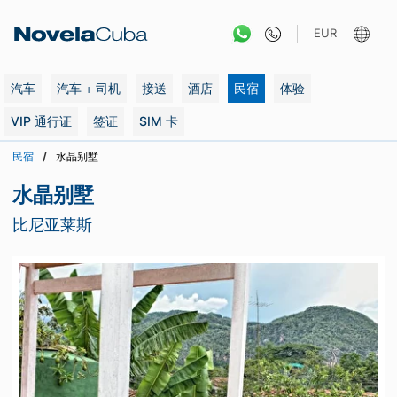
跳
转
EUR
到
内
容
汽车
汽车 + 司机
接送
酒店
民宿
体验
VIP 通行证
签证
SIM 卡
民宿
水晶别墅
水晶别墅
比尼亚莱斯