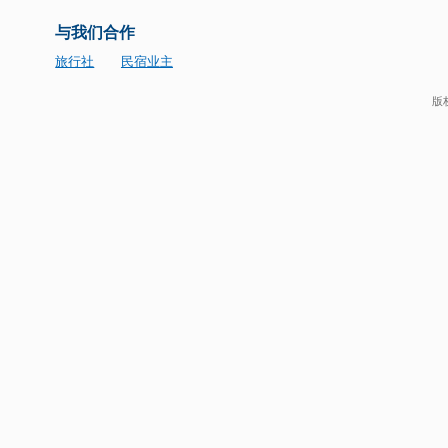
关注我们！
Novela Cuba
关于我们
客户服务
条款和条件
法律信息
安
与我们合作
旅行社
民宿业主