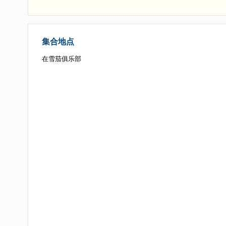
的１小时３０分钟参观
- 每人一支雪茄
- 酒类品鉴，包括每人一杯Santiago １１年朗姆酒
- 每人一瓶５００毫升水
集合地点
在雪茄俱乐部