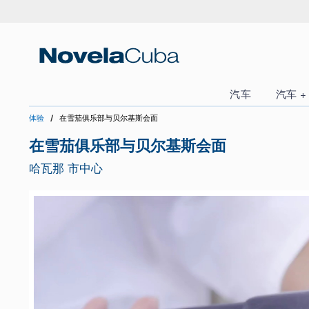
跳
转
到
内
容
汽车
体验
在雪茄俱乐部与贝尔基斯会面
在雪茄俱乐部与贝尔基斯会面
哈瓦那 市中心