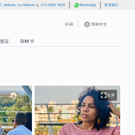
lle 13 y A, No. 701, Vedado, La Habana
+53 5680 1630
WhatsAp
EUR
P 通行证
签证
SIM 卡