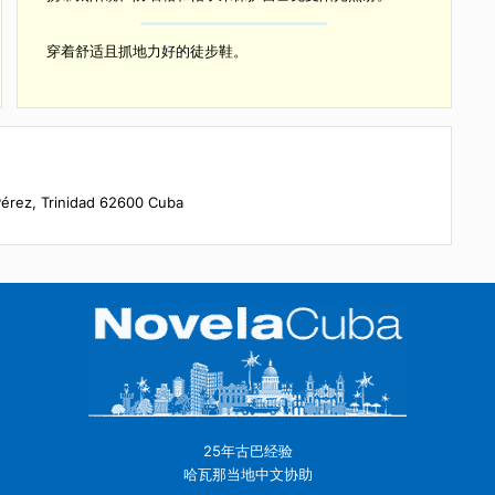
不建议7岁以下儿童或70岁以上人员参加此活动。
此次徒步旅行适合有经验且身体状况良好的徒步者。
计划携带一个小背包，这样您就可以携带水瓶。
餐，包
携带太阳镜、防晒霜和帽子来保护自己免受阳光照射。
穿着舒适且抓地力好的徒步鞋。
nd Lino Pérez, Trinidad 62600 Cuba