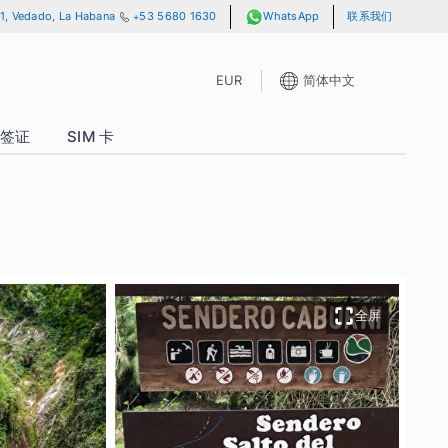
lle 13 y A, No. 701, Vedado, La Habana
+53 5680 1630
WhatsAp
EUR
P 通行证
签证
SIM 卡