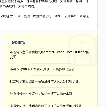
壮丽的托佩斯德科利安特斯自然公园，它已成为徒步旅行者的真正天堂
革命期间由切格瓦拉领导的叛军的避难所，也是卡斯特罗反对者的避难所。
，适合在茂盛的植被下漫步。这里有各种各样的植物，如咖啡树、桉树、
是许多特有鸟类物种，如野生鹦鹉。
个峡谷深度超过100米，提供一次愉快的步行，通向一系列瀑布，瀑
须知事项
物多
不包含从您的住宿地到Iberostar Grand Hotel Trinida
交通。