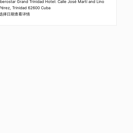
体验摘要
Iberostar Grand Trinidad Hotel: Calle José Martí an
Pérez, Trinidad 62600 Cuba
选择日期查看详情
地历