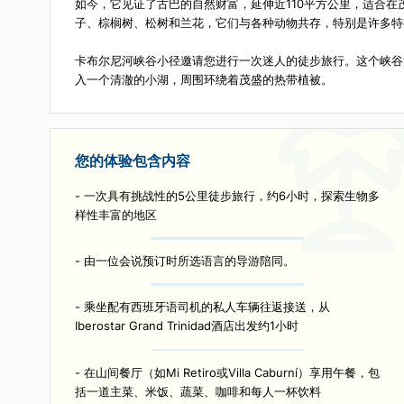
描述
在特立尼达高地的顶峰，在埃斯坎布雷山脉中，坐落着
海拔700米的高度，这片广阔的森林曾经是1958年
如今，它见证了古巴的自然财富，延伸近110平方公里
子、棕榈树、松树和兰花，它们与各种动物共存，特别
卡布尔尼河峡谷小径邀请您进行一次迷人的徒步旅行。这
入一个清澈的小湖，周围环绕着茂盛的热带植被。
您的体验包含内容
- 一次具有挑战性的5公里徒步旅行，约6小时，探索生
样性丰富的地区