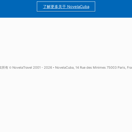
25年古巴经验
哈瓦那当地中文协助
了解更多关于 NovelaCuba
全与隐私