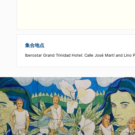
- 由一位会说预订时所选语言的导游陪同。
- 乘坐配有西班牙语司机的私人车辆往返接送，从
Iberostar Grand Trinidad酒店出发约1小时
- 在山间餐厅（如Mi Retiro或Villa Caburní）享用午
括一道主菜、米饭、蔬菜、咖啡和每人一杯饮料
集合地点
Iberostar Grand Trinidad Hotel: Calle José Martí a