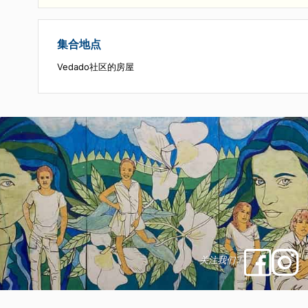
- 让自己在40分钟内被一个无伴奏四重唱的私密表演所
住，在一个充满历史气息的地方庆祝古巴文化的和谐与
韵味
- 享受每人一杯古巴鸡尾酒或清爽饮品，延续友好氛围
味这一刻
集合地点
Vedado社区的房屋