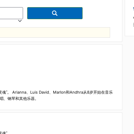
”。 Arianna、Luis David、Marlon和Andhra从8岁开始在