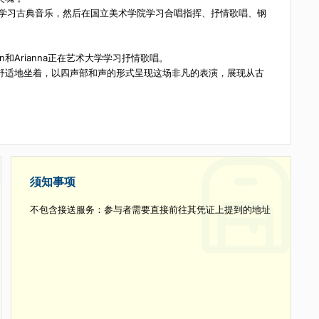
、抒情歌唱、钢琴和其他乐器。
意为“灵魂”。
ra从8岁开始在音乐学院学习古典音乐，然后在国立美术学院学习合唱指挥、抒情歌唱
学。Marlon和Arianna正在艺术大学学习抒情歌唱。
一的客厅里舒适地坐着，以四声部和声的形式呈现这场非凡的表演，展现
。
须知事项