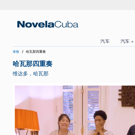
跳
转
到
内
容
汽车
体验
哈瓦那四重奏
哈瓦那四重奏
维达多，哈瓦那