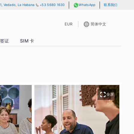
lle 13 y A, No. 701, Vedado, La Habana
+53 5680 1630
WhatsAp
EUR
P 通行证
签证
SIM 卡