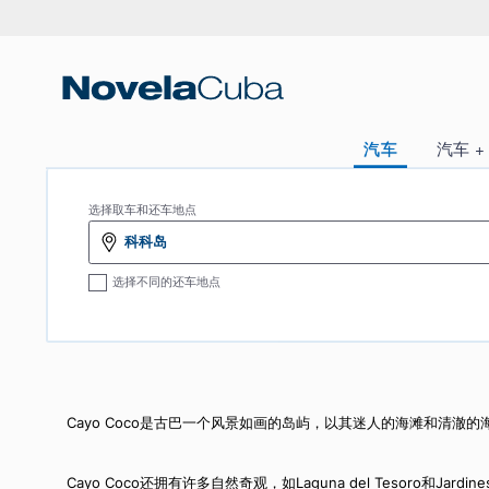
跳
转
到
内
容
汽车
选择取车和还车地点
科科岛
选择不同的还车地点
Cayo Coco是古巴一个风景如画的岛屿，以其迷人的海滩和