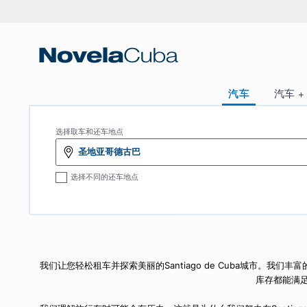
跳
转
到
内
容
汽车
选择取车和还车地点
圣地亚哥德古巴
选择不同的还车地点
我们让您轻松租车并探索美丽的Santiago de Cu