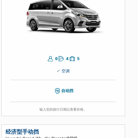
商务车（H类）
Maxus G10或同级车型
6
4
5