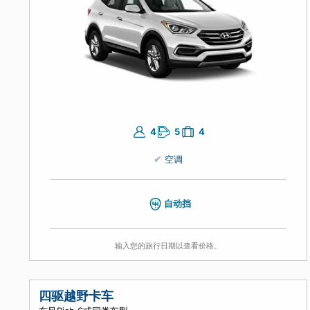
吉普车（G类）
Hyundai Santa Fe或同级车型
4
5
4