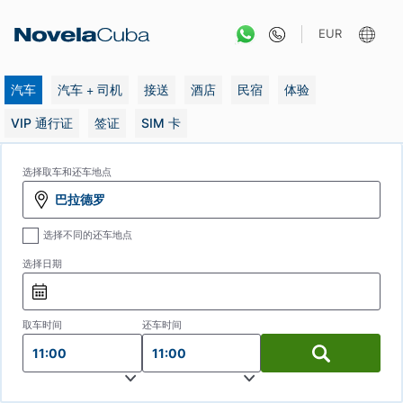
跳
转
EUR
到
内
容
汽车
汽车 + 司机
接送
酒店
民宿
体验
VIP 通行证
签证
SIM 卡
选择取车和还车地点
巴拉德罗
选择不同的还车地点
选择日期
取车时间
还车时间
11:00
11:00