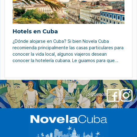
Hotels en Cuba
¿Dónde alojarse en Cuba? Si bien Novela Cuba
recomienda principalmente las casas particulares para
conocer la vida local, algunos viajeros desean
conocer la hotelería cubana. Le guiamos para que
tome la decisión correcta. Explorar Cuba significa
descubrir bosques tropicales, playas cristalinas,
cañones escarpados, pasear por bulliciosas ciudades
coloniales o lánguidos pueblos bajo los cocoteros,
etc. […]
¡Síguenos!