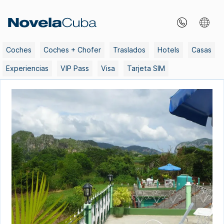
Skip
to
content
Coches
Coches + Chofer
Traslados
Hotels
Casas
Experiencias
VIP Pass
Visa
Tarjeta SIM