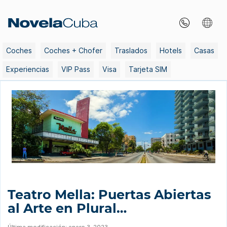
Skip
to
content
Coches
Coches + Chofer
Traslados
Hotels
Casas
Experiencias
VIP Pass
Visa
Tarjeta SIM
Teatro Mella: Puertas Abiertas
al Arte en Plural…
Última modificación: enero 3, 2023