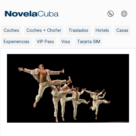
Skip
to
content
Coches
Coches + Chofer
Traslados
Hotels
Casas
Experiencias
VIP Pass
Visa
Tarjeta SIM