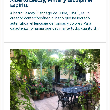
Alberto Lescay, Pintar y Esculpir el
Espíritu
Alberto Lescay (Santiago de Cuba, 1950), es un
creador contemporáneo cubano que ha logrado
autentificar el lenguaje de formas y colores. Para
caracterizarlo habría que decir, ante todo, cuánto de
autóctono se enhebra y adquiere personal sentido en
el escultor, pintor y dibujante, quien tiene a su haber,
entre muchas otras obras, la figura ecuestre […]