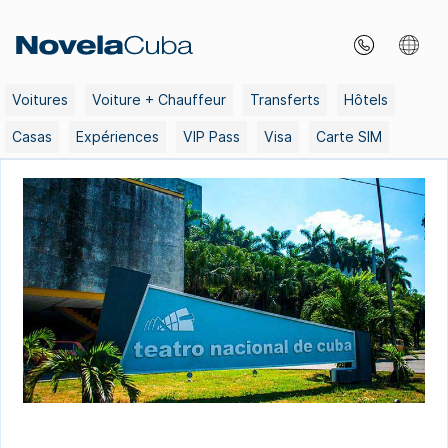
Skip
to
content
Voitures
Voiture + Chauffeur
Transferts
Hôtels
Casas
Expériences
VIP Pass
Visa
Carte SIM