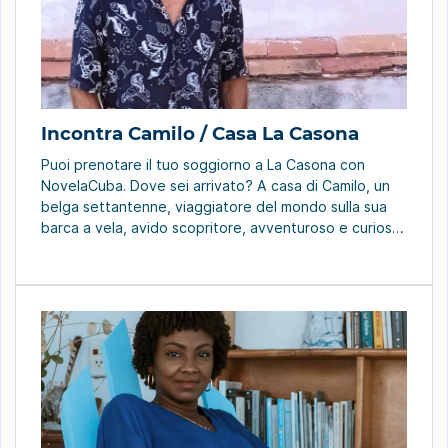
Incontra Camilo / Casa La Casona
Puoi prenotare il tuo soggiorno a La Casona con
NovelaCuba. Dove sei arrivato? A casa di Camilo, un
belga settantenne, viaggiatore del mondo sulla sua
barca a vela, avido scopritore, avventuroso e curioso
di conoscere nuove culture. Ha deciso di gettare
l’ancora a Cuba nel 1992. “Era l’inizio del turismo e
Cuba gli appariva come […]