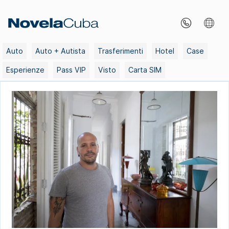
Skip
to
content
Auto
Auto + Autista
Trasferimenti
Hotel
Case
Esperienze
Pass VIP
Visto
Carta SIM