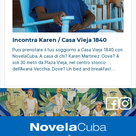
Incontra Karen / Casa Vieja 1840
Puoi prenotare il tuo soggiorno a Casa Vieja 1840 con
NovelaCuba. A casa di chi? Karen Martinez. Dove? A
soli 30 metri da Plaza Vieja, nel centro storico
dell’Avana Vecchia. Dove? Un bed and breakfast
completamente rinnovato nel 2012. Archi Immersione
nello stile coloniale. All’interno, un’onda rinfrescante di
blu bagna le stanze con travi e […]
Seguici!