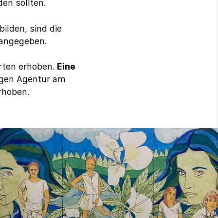
en sollten.
ilden, sind die
 angegeben.
hrten erhoben.
Eine
bigen Agentur am
rhoben.