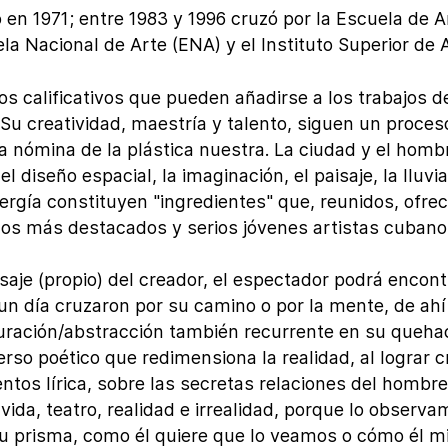
o en 1971; entre 1983 y 1996 cruzó por la Escuela de A
la Nacional de Arte (ENA) y el Instituto Superior de A
s calificativos que pueden añadirse a los trabajos de
Su creatividad, maestría y talento, siguen un proces
 nómina de la plástica nuestra. La ciudad y el hombr
el diseño espacial, la imaginación, el paisaje, la lluvia
nergía constituyen "ingredientes" que, reunidos, ofrec
 los más destacados y serios jóvenes artistas cubano
isaje (propio) del creador, el espectador podrá encont
un día cruzaron por su camino o por la mente, de ahí
uración/abstracción también recurrente en su queha
rso poético que redimensiona la realidad, al lograr 
tos lírica, sobre las secretas relaciones del hombre
vida, teatro, realidad e irrealidad, porque lo observa
 su prisma, como él quiere que lo veamos o cómo él m