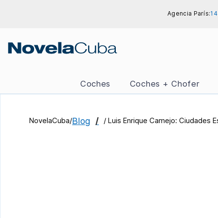
Skip
Agencia París:
14
to
content
Coches
Coches + Chofer
Blog
NovelaCuba/
/ Luis Enrique Camejo: Ciudades E