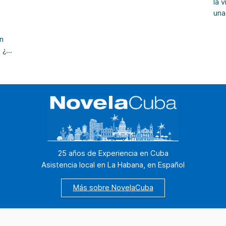
la 
de encuentros de diferentes artistas, no
una
solo de la danza, […]
atr
nos
n
son
 ¿Y
sue
casa
itu
ana
25 años de Experiencia en Cuba
Asistencia local en La Habana, en Español
Más sobre NovelaCuba