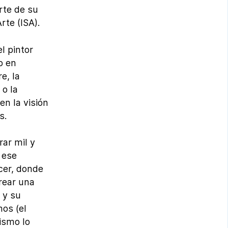
rte de su
rte (ISA).
l pintor
o en
e, la
 o la
en la visión
s.
rar mil y
 ese
cer, donde
crear una
 y su
mos (el
ismo lo