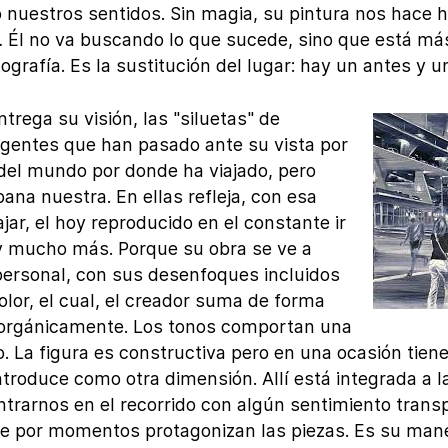
 nuestros sentidos. Sin magia, su pintura nos hace h
… Él no va buscando lo que sucede, sino que está má
tografía. Es la sustitución del lugar: hay un antes y
trega su visión, las "siluetas" de
 gentes que han pasado ante su vista por
 del mundo por donde ha viajado, pero
ana nuestra. En ellas refleja, con esa
ar, el hoy reproducido en el constante ir
, y mucho más. Porque su obra se ve a
 personal, con sus desenfoques incluidos
olor, el cual, el creador suma de forma
 orgánicamente. Los tonos comportan una
. La figura es constructiva pero en una ocasión tien
ntroduce como otra dimensión. Allí está integrada a la
rarnos en el recorrido con algún sentimiento trans
ue por momentos protagonizan las piezas. Es su mane