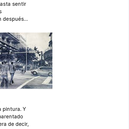
asta sentir
s
 un después…
e
 pintura. Y
parentado
ra de decir,