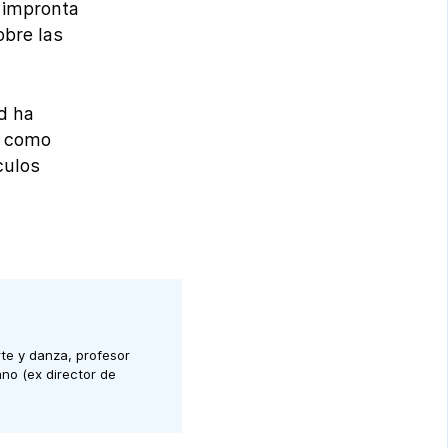
a impronta
obre las
ad ha
o como
culos
rte y danza, profesor
no (ex director de