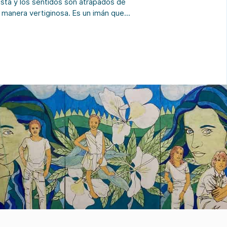
vista y los sentidos son atrapados de
 manera vertiginosa. Es un imán que
ae, una voz que nos grita, un campo que
 invita a penetrar por sus laberintos, y
dear los entramados de toda una
rte de estancias que juegan […]