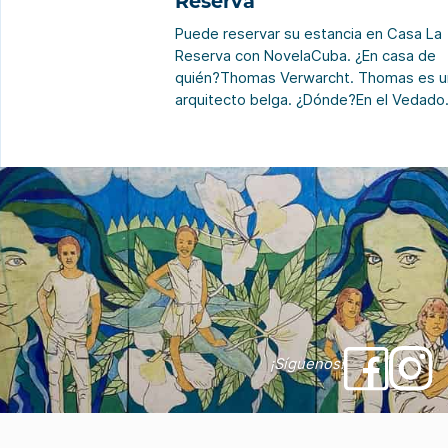
Reserva
Puede reservar su estancia en Casa La
Reserva con NovelaCuba. ¿En casa de
quién?Thomas Verwarcht. Thomas es u
arquitecto belga. ¿Dónde?En el Vedado.
cómo?Thomas le da la bienvenida a la 
de sus sueños como arquitecto. El espír
de la casaSi Casa La Reserva fuera una
persona… para Thomas «sería una anci
que ha […]
¡Síguenos!