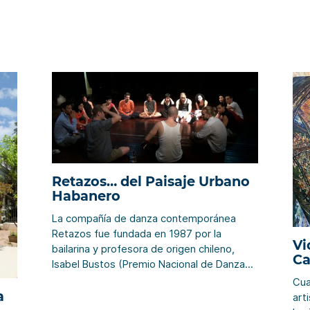
Retazos… del Paisaje Urbano
Habanero
La compañía de danza contemporánea
Retazos fue fundada en 1987 por la
Vi
bailarina y profesora de origen chileno,
Ca
Isabel Bustos (Premio Nacional de Danza
T
2011), y resulta una expresión genuina de la
Cua
a
fusión de varias manifestaciones artísticas.
art
Hoy es una suerte de laboratorio de ideas,