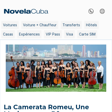
Skip
to
content
Voitures
Voiture + Chauffeur
Transferts
Hôtels
Casas
Expériences
VIP Pass
Visa
Carte SIM
La Camerata Romeu, Une