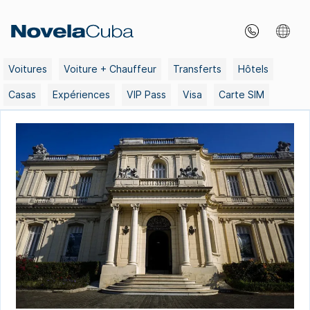
Skip
to
content
Voitures
Voiture + Chauffeur
Transferts
Hôtels
Casas
Expériences
VIP Pass
Visa
Carte SIM