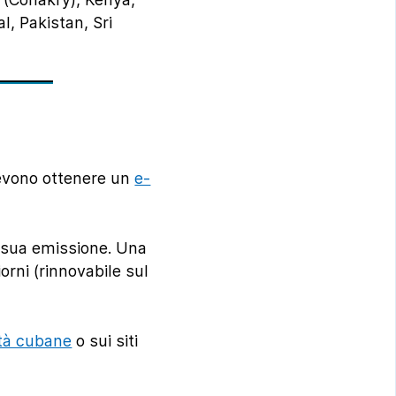
l, Pakistan, Sri
 devono ottenere un
e-
a sua emissione. Una
orni (rinnovabile sul
ità cubane
o sui siti