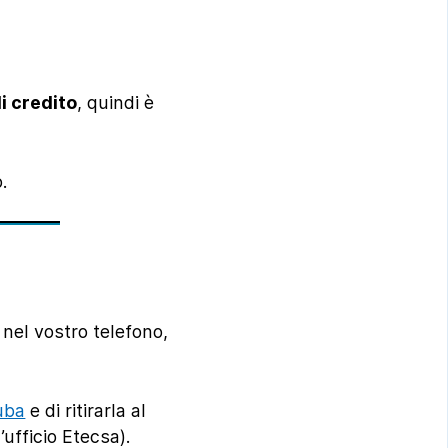
i credito
, quindi è
.
nel vostro telefono,
uba
e di ritirarla al
’ufficio Etecsa).