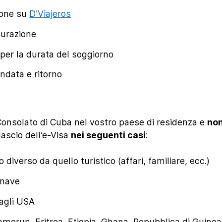
ione su
D’Viajeros
curazione
per la durata del soggiorno
andata e ritorno
Consolato di Cuba nel vostro paese di residenza e
non
ilascio dell’e-Visa
nei seguenti casi
:
 diverso da quello turistico (affari, familiare, ecc.)
 nave
dagli USA
 Camerun, Eritrea, Etiopia, Ghana, Repubblica di Guine