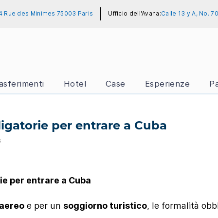
4 Rue des Minimes 75003 Paris
Ufficio dell'Avana:
Calle 13 y A, No. 
asferimenti
Hotel
Case
Esperienze
P
igatorie per entrare a Cuba
6
ie per entrare a Cuba
 aereo
e per un
soggiorno turistico
, le formalità obb