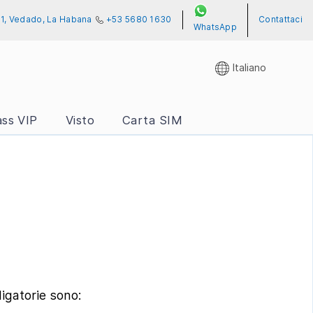
701, Vedado, La Habana
+53 5680 1630
Contattaci
WhatsApp
Italiano
ass VIP
Visto
Carta SIM
ligatorie sono: