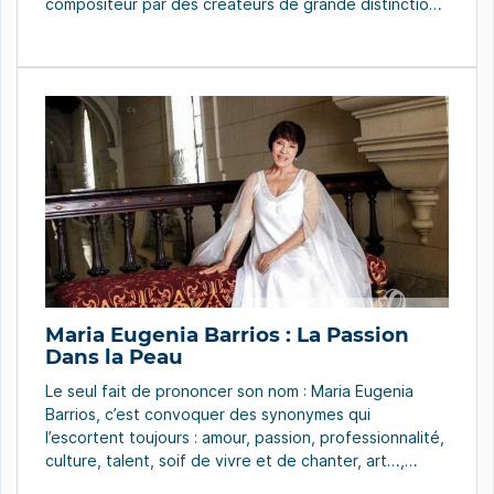
compositeur par des créateurs de grande distinction
comme Silvio Rodríguez, Pablo Milanés, ainsi que les
brésiliens Caetano Veloso, Gilberto Gil et Milton
Nascimento. Toutefois sa musique se nourrit de
nombreux genres […]
Maria Eugenia Barrios : La Passion
Dans la Peau
Le seul fait de prononcer son nom : Maria Eugenia
Barrios, c’est convoquer des synonymes qui
l’escortent toujours : amour, passion, professionnalité,
culture, talent, soif de vivre et de chanter, art…,
conjugués avec une voix qui nous régale et qui nous