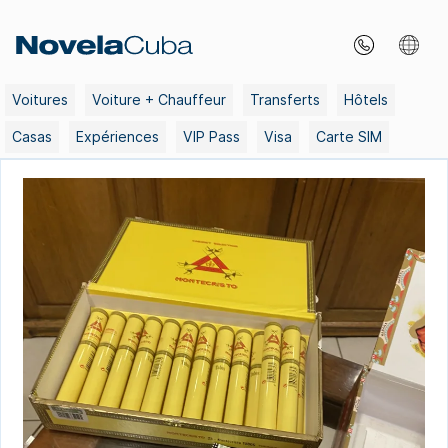
Skip
to
content
Voitures
Voiture + Chauffeur
Transferts
Hôtels
Casas
Expériences
VIP Pass
Visa
Carte SIM