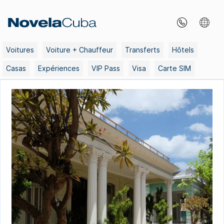
Skip
to
content
Voitures
Voiture + Chauffeur
Transferts
Hôtels
Casas
Expériences
VIP Pass
Visa
Carte SIM