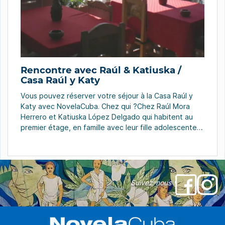
Rencontre avec Raúl & Katiuska /
Casa Raúl y Katy
Vous pouvez réserver votre séjour à la Casa Raúl y
Katy avec NovelaCuba. Chez qui ?Chez Raúl Mora
Herrero et Katiuska López Delgado qui habitent au
premier étage, en famille avec leur fille adolescente.
Le deuxième et le troisième étages sont
exclusivement dédiés à la maison d’hôtes avec une
entrée indépendante.Raúl est diplômé en gestion […]
Suivez-nous !